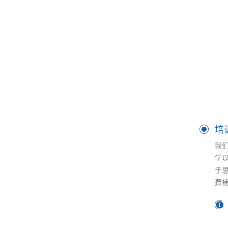
培
我
学
于
费
1