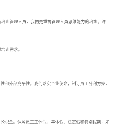
面培训管理人员，我們更重視管理人員思維能力的培訓。课
。
部培训需求。
平性和外部竞争性。我们落实企业使命，制订员工分利方案，
房公积金。保障员工工休假、年休假、法定假和特别假期，如