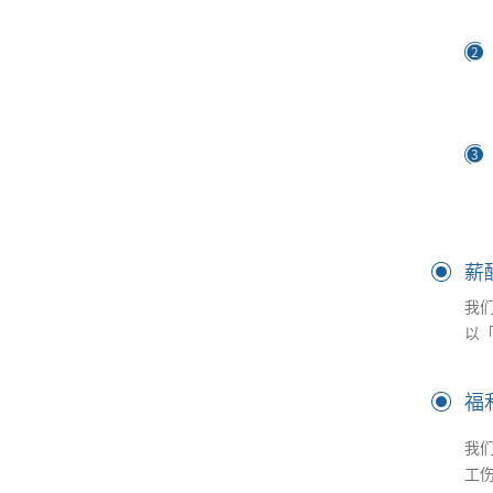
2
3
薪
我
以
福
我
工